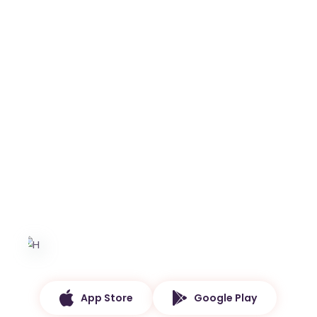
The Latest
Albums
Lorem ipsum dolor sit amet of Lorem Ipsum. Proin
gravida
lorem quis bibendum
App Store
Google Play